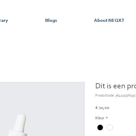
rary
Blogs
About NEQXT
Dit is een p
Productcode: 364115376135
Prijs
€ 10,00
Kleur
*