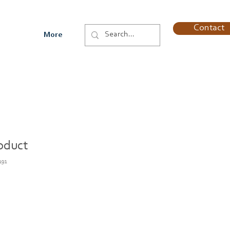
Contact
More
roduct
191